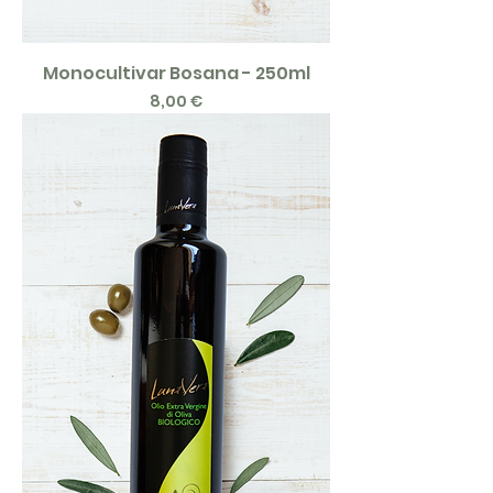
Monocultivar Bosana - 250ml
Price
8,00 €