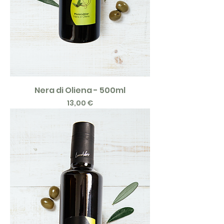
Nera di Oliena - 500ml
Price
13,00 €